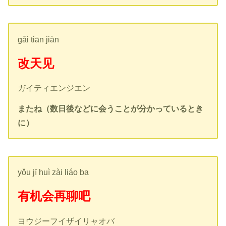
gǎi tiān jiàn
改天见
ガイティエンジエン
またね（数日後などに会うことが分かっているとき
に）
yǒu jī huì zài liáo ba
有机会再聊吧
ヨウジーフイザイリャオバ