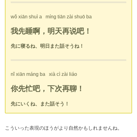
wǒ xiān shuì a míng tiān zài shuō ba
我先睡啊，明天再说吧！
先に寝るね、明日また話そうね！
nǐ xiān máng ba xià cì zài liáo
你先忙吧，下次再聊！
先にいくね、また話そう！
こういった表現のほうがより自然かもしれませんね。