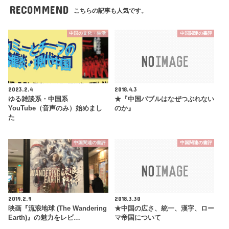
RECOMMEND
こちらの記事も人気です。
中国の文化・生活
中国関連の書評
2023.2.4
2018.4.3
ゆる雑談系・中国系
★『中国バブルはなぜつぶれない
YouTube（音声のみ）始めまし
のか』
た
中国関連の書評
中国関連の書評
2019.2.9
2018.3.30
映画『流浪地球 (The Wandering
★中国の広さ、統一、漢字、ロー
Earth)』の魅力をレビ…
マ帝国について