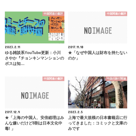
中国関連の書評
中国関連の書評
2023.2.11
2017.11.18
ゆる雑談系YouTube更新：小川
★「なぜ中国人は財布を持たない
さやか『チョンキンマンションの
のか」
ボスは知…
中国関連の書評
中国の旅行関連
2017.12.9
2023.2.5
★「上海の中国人、安倍総理はみ
上海で最大規模の日本書籍店に行
んな嫌いだけど8割は日本文化中
ってきました：コミックと文庫の
毒! 」
みです