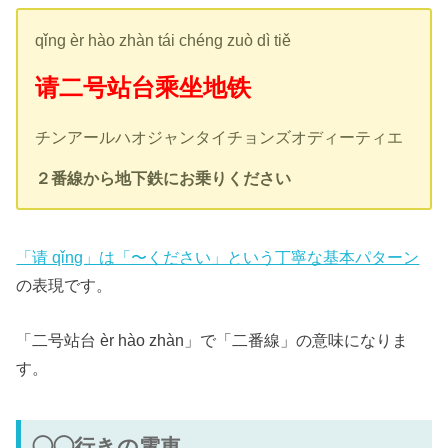
qǐng èr hào zhàn tái chéng zuò dì tiě
请二号站台乘坐地铁
チンアールハオジャンタイチョンズオディーティエ
２番線から地下鉄にお乗りください
「请 qǐng」は「〜ください」という丁寧な基本パターン
の表現です。
「二号站台 èr hào zhàn」で「二番線」の意味になりま
す。
◯◯行きの電車