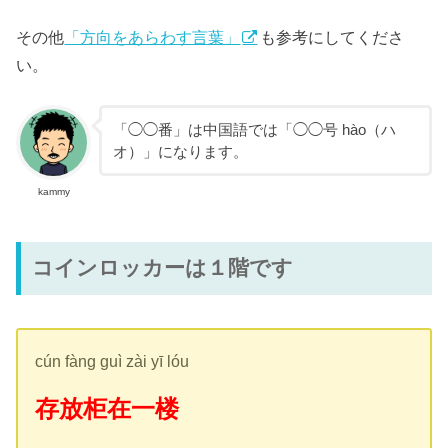
その他
「方向をあらわす言葉」
も参考にしてくださ
い。
「◯◯番」は中国語では「◯◯号 hào（ハ
オ）」になります。
kammy
コインロッカーは１階です
cún fàng guì zài yī lóu
存放柜在一楼