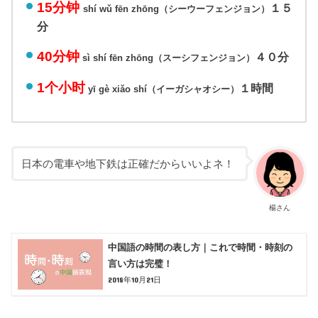
15分钟
１５
shí wǔ fēn zhōng（シーウーフェンジョン）
分
40分钟
４０分
sì shí fēn zhōng（スーシフェンジョン）
1个小时
１時間
yī gè xiǎo shí（イーガシャオシー）
日本の電車や地下鉄は正確だからいいよネ！
楊さん
中国語の時間の表し方｜これで時間・時刻の
言い方は完璧！
2018年10月21日