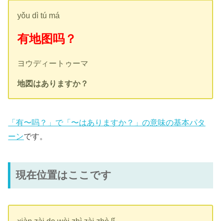
yǒu dì tú má
有地图吗？
ヨウディートゥーマ
地図はありますか？
「有〜吗？」で「〜はありますか？」の意味の基本パタ
ーン
です。
現在位置はここです
xiàn zài de wèi zhì zài zhè lǐ