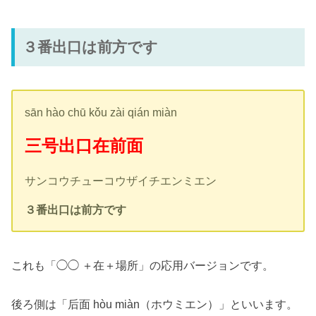
３番出口は前方です
sān hào chū kǒu zài qián miàn
三号出口在前面
サンコウチューコウザイチエンミエン
３番出口は前方です
これも「◯◯ ＋在＋場所」の応用バージョンです。
後ろ側は「后面 hòu miàn（ホウミエン）」といいます。