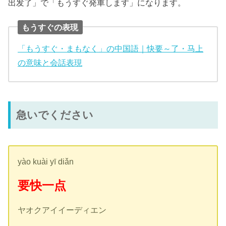
出发了」で「もうすぐ発車します」になります。
もうすぐの表現
「もうすぐ・まもなく」の中国語｜快要～了・马上
の意味と会話表現
急いでください
yào kuài yī diǎn
要快一点
ヤオクアイイーディエン