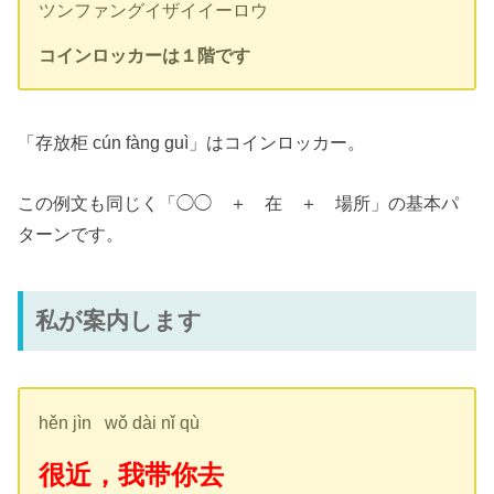
ツンファングイザイイーロウ
コインロッカーは１階です
「存放柜 cún fàng guì」はコインロッカー。
この例文も同じく「◯◯ ＋ 在 ＋ 場所」の基本パ
ターンです。
私が案内します
hěn jìn wǒ dài nǐ qù
很近，我带你去