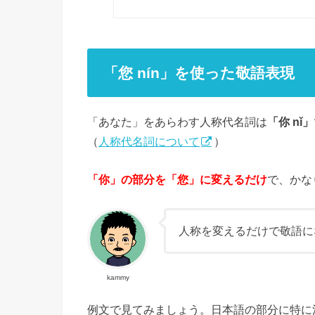
「您 nín」を使った敬語表現
「あなた」をあらわす人称代名詞は
「你 nǐ」
（
人称代名詞について
）
「你」の部分を「您」に変えるだけ
で、かな
人称を変えるだけで敬語に
kammy
例文で見てみましょう。日本語の部分に特に