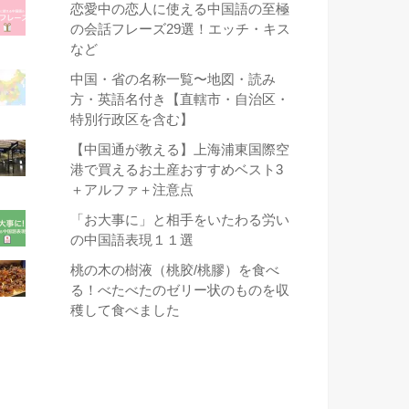
恋愛中の恋人に使える中国語の至極
の会話フレーズ29選！エッチ・キス
など
中国・省の名称一覧〜地図・読み
方・英語名付き【直轄市・自治区・
特別行政区を含む】
【中国通が教える】上海浦東国際空
港で買えるお土産おすすめベスト3
＋アルファ＋注意点
「お大事に」と相手をいたわる労い
の中国語表現１１選
桃の木の樹液（桃胶/桃膠）を食べ
る！べたべたのゼリー状のものを収
穫して食べました