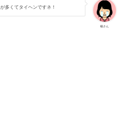
ろが多くてタイヘンですネ！
楊さん