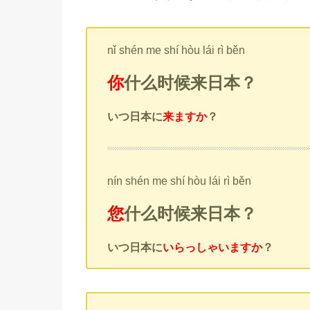
nǐ shén me shí hòu lái rì běn
你
什么时候来日本？
いつ日本に
来ますか
？
nín shén me shí hòu lái rì běn
您
什么时候来日本？
いつ日本に
いらっしゃいますか
？