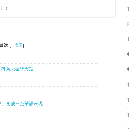
す！
目次
[
非表示
]
・呼称の敬語表現
好」を使った敬語表現