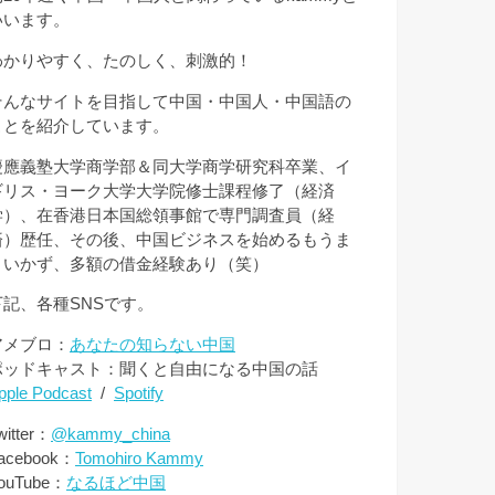
いいます。
わかりやすく、たのしく、刺激的！
そんなサイトを目指して中国・中国人・中国語の
ことを紹介しています。
慶應義塾大学商学部＆同大学商学研究科卒業、イ
ギリス・ヨーク大学大学院修士課程修了（経済
学）、在香港日本国総領事館で専門調査員（経
済）歴任、その後、中国ビジネスを始めるもうま
くいかず、多額の借金経験あり（笑）
下記、各種SNSです。
アメブロ：
あなたの知らない中国
ポッドキャスト：聞くと自由になる中国の話
pple Podcast
/
Spotify
witter：
@kammy_china
acebook：
Tomohiro Kammy
ouTube：
なるほど中国