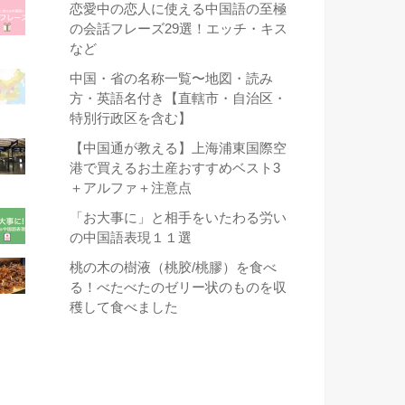
恋愛中の恋人に使える中国語の至極
の会話フレーズ29選！エッチ・キス
など
中国・省の名称一覧〜地図・読み
方・英語名付き【直轄市・自治区・
特別行政区を含む】
【中国通が教える】上海浦東国際空
港で買えるお土産おすすめベスト3
＋アルファ＋注意点
「お大事に」と相手をいたわる労い
の中国語表現１１選
桃の木の樹液（桃胶/桃膠）を食べ
る！べたべたのゼリー状のものを収
穫して食べました