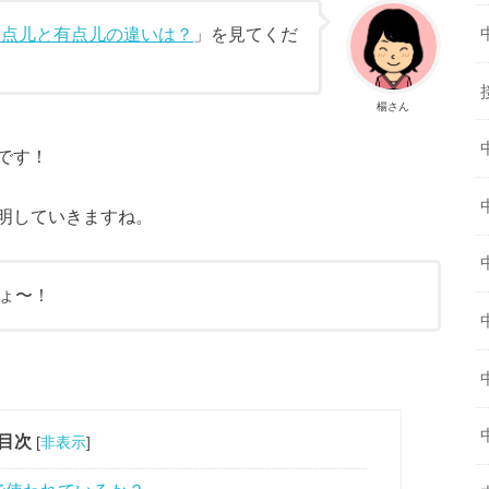
一点儿と有点儿の違いは？
」を見てくだ
楊さん
です！
明していきますね。
ょ〜！
目次
[
非表示
]