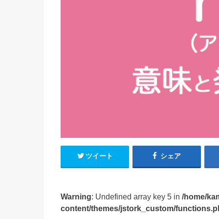
ツイート
シェア
Warning
: Undefined array key 5 in
/home/ka
content/themes/jstork_custom/functions.