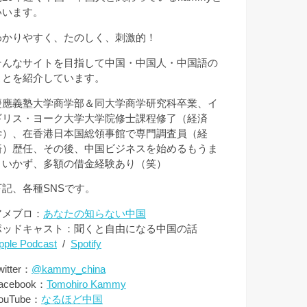
いいます。
わかりやすく、たのしく、刺激的！
そんなサイトを目指して中国・中国人・中国語の
ことを紹介しています。
慶應義塾大学商学部＆同大学商学研究科卒業、イ
ギリス・ヨーク大学大学院修士課程修了（経済
学）、在香港日本国総領事館で専門調査員（経
済）歴任、その後、中国ビジネスを始めるもうま
くいかず、多額の借金経験あり（笑）
下記、各種SNSです。
アメブロ：
あなたの知らない中国
ポッドキャスト：聞くと自由になる中国の話
pple Podcast
/
Spotify
witter：
@kammy_china
acebook：
Tomohiro Kammy
ouTube：
なるほど中国