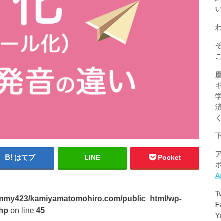
はてブ
LINE
Pocket
A
T
mmy423/kamiyamatomohiro.com/public_html/wp-
F
php
on line
45
Y