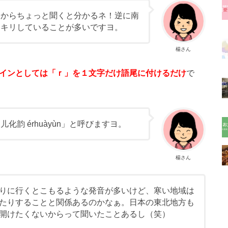
るからちょっと聞くと分かるネ！逆に南
ッキリしていることが多いですヨ。
楊さん
インとしては「ｒ」を１文字だけ語尾に付けるだけ
で
韵 érhuàyùn」と呼びますヨ。
楊さん
りに行くとこもるような発音が多いけど、寒い地域は
たりすることと関係あるのかなぁ。日本の東北地方も
開けたくないからって聞いたことあるし（笑）