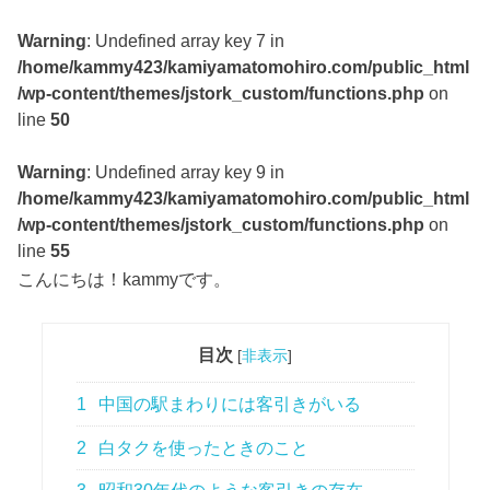
Warning
: Undefined array key 7 in
/home/kammy423/kamiyamatomohiro.com/public_html
/wp-content/themes/jstork_custom/functions.php
on
line
50
Warning
: Undefined array key 9 in
/home/kammy423/kamiyamatomohiro.com/public_html
/wp-content/themes/jstork_custom/functions.php
on
line
55
こんにちは！kammyです。
目次
[
非表示
]
1
中国の駅まわりには客引きがいる
2
白タクを使ったときのこと