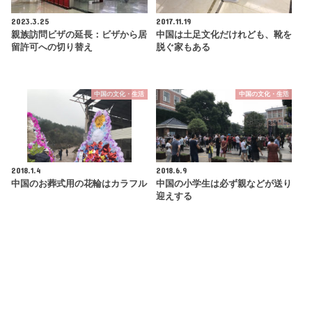
2023.3.25
2017.11.19
親族訪問ビザの延長：ビザから居
中国は土足文化だけれども、靴を
留許可への切り替え
脱ぐ家もある
中国の文化・生活
中国の文化・生活
2018.1.4
2018.6.9
中国のお葬式用の花輪はカラフル
中国の小学生は必ず親などが送り
迎えする