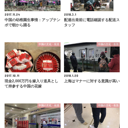
2017.11.24
2018.3.1
中国の幼稚園生事情：アップテン
配達出発前に電話確認する配送ス
ポで朝から踊る
タッフ
中国の文化・生活
中国の文化・生活
2017.10.11
2018.1.20
現金2,000万円を嫁入り道具とし
上海はマナーに対する意識が高い
て持参する中国の花嫁
中国の文化・生活
中国の文化・生活