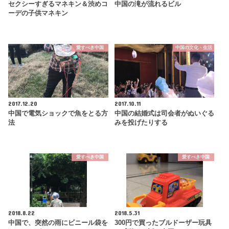
セクシーすぎるマネキン＆渋めコ
中国の滝が流れるビル
ーデの子供マネキン
愛すべき中国
中国の文化・生活
2017.12.20
2017.10.11
中国で電気ショックで魚をとる方
中国の結婚式は司会者がぬいぐる
法
みを投げたりする
愛すべき中国
愛すべき中国
2018.8.22
2018.5.31
中国で、突然の雨にビニール袋を
300円で買ったブルドーザー玩具