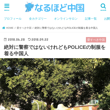
menu
search
プロフィール
全カテゴリ一
オンラインサロン
記事一覧
お
HOME
愛すべき中国
絶対に警察ではないけれどもPOLICEの制服を着る中国人
2018.06.28
2018.09.22
愛すべき中国
絶対に警察ではないけれどもPOLICEの制服を
着る中国人