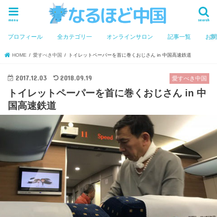
menu
search
プロフィール
全カテゴリ一
オンラインサロン
記事一覧
お
HOME
愛すべき中国
トイレットペーパーを首に巻くおじさん in 中国高速鉄道
2017.12.03
2018.09.19
愛すべき中国
トイレットペーパーを首に巻くおじさん in 中
国高速鉄道