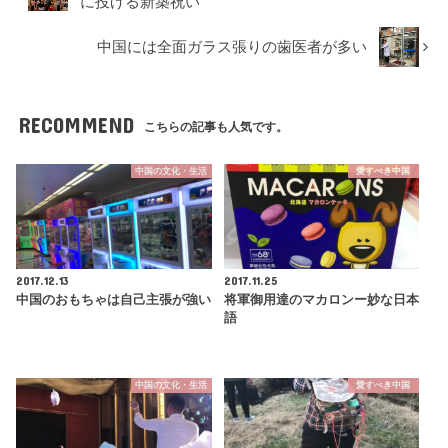
に投げる新築祝い
中国には全面ガラス張りの歯医者が多い
RECOMMEND
こちらの記事も人気です。
中国の文化・生活
愛すべき中国
2017.12.13
2017.11.25
中国のおもちゃは自己主張が強い
将軍御用達のマカロンー妙な日本
語
中国の文化・生活
愛すべき中国