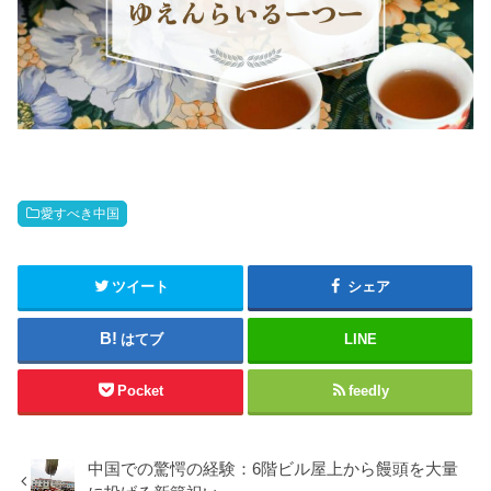
愛すべき中国
ツイート
シェア
はてブ
LINE
Pocket
feedly
中国での驚愕の経験：6階ビル屋上から饅頭を大量