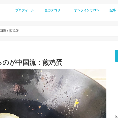
プロフィール
全カテゴリ一
オンラインサロン
記事
国流：煎鸡蛋
るのが中国流：煎鸡蛋