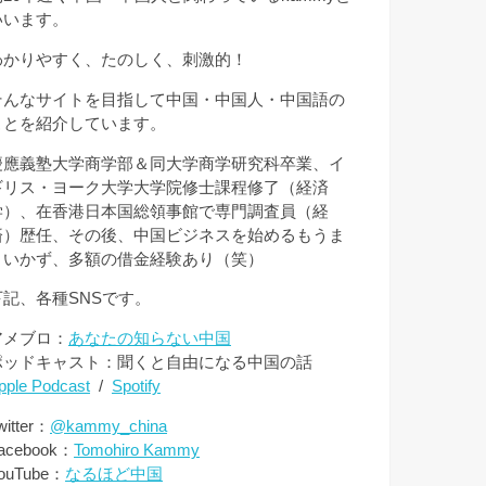
いいます。
わかりやすく、たのしく、刺激的！
そんなサイトを目指して中国・中国人・中国語の
ことを紹介しています。
慶應義塾大学商学部＆同大学商学研究科卒業、イ
ギリス・ヨーク大学大学院修士課程修了（経済
学）、在香港日本国総領事館で専門調査員（経
済）歴任、その後、中国ビジネスを始めるもうま
くいかず、多額の借金経験あり（笑）
下記、各種SNSです。
アメブロ：
あなたの知らない中国
ポッドキャスト：聞くと自由になる中国の話
pple Podcast
/
Spotify
witter：
@kammy_china
acebook：
Tomohiro Kammy
ouTube：
なるほど中国