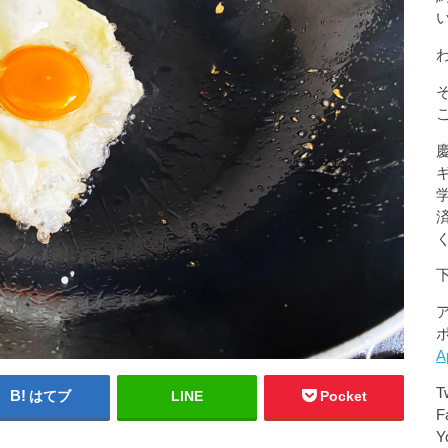
A
T
はてブ
LINE
Pocket
F
Y