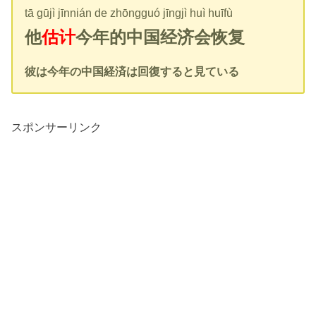
tā gūjì jīnnián de zhōngguó jīngjì huì huīfù
他
估计
今年的中国经济会恢复
彼は今年の中国経済は回復すると見ている
スポンサーリンク