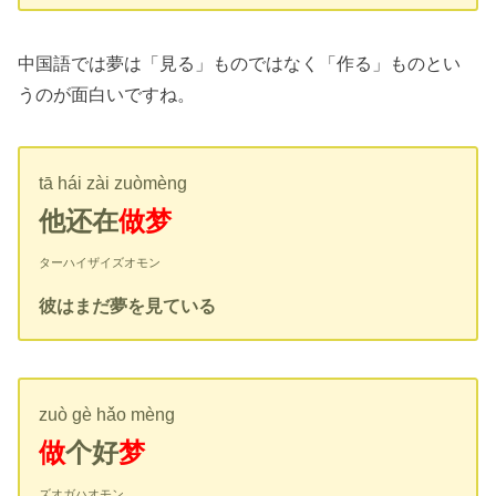
中国語では夢は「見る」ものではなく「作る」ものとい
うのが面白いですね。
tā hái zài zuòmèng
他还在
做梦
ターハイザイズオモン
彼はまだ夢を見ている
zuò gè hǎo mèng
做
个好
梦
ズオガハオモン