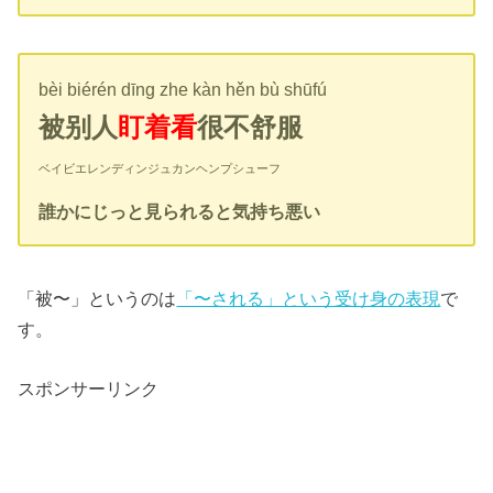
bèi biérén dīng zhe kàn hěn bù shūfú
被别人
盯着看
很不舒服
ベイビエレンディンジュカンヘンプシューフ
誰かにじっと見られると気持ち悪い
「被〜」というのは
「〜される」という受け身の表現
で
す。
スポンサーリンク