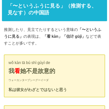
「〜というふうに見る」（推測する、
見なす）の中国語
推測したり、見立てたりするという意味の
「〜というふ
うに見る」
の表現は、
「看 kàn」「估计 gūjì」
などで表
すことが多いです。
wǒ kàn tā bú shì gùyì de
我
看
她不是故意的
ウォーカンタープシーグーイーダ
私は彼女がわざとではないと思う