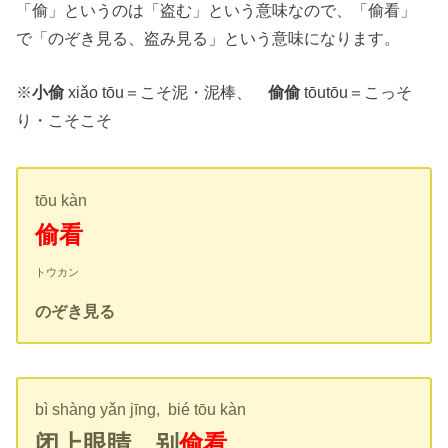
「偷」というのは「盗む」という意味なので、「偷看」
で「のぞき見る、盗み見る」という意味になります。
※
小偷
xiǎo tōu＝こそ泥・泥棒、
偷偷
tōutōu＝こっそ
り・こそこそ
tōu kàn
偷看
トウカン
のぞき見る
bì shàng yǎn jīng, bié tōu kàn
闭上眼睛，别
偷看