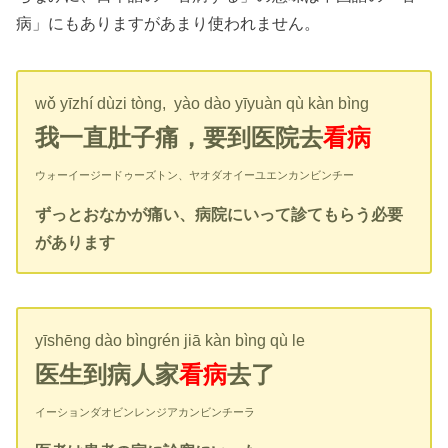
病」にもありますがあまり使われません。
wǒ yīzhí dùzi tòng, yào dào yīyuàn qù kàn bìng
我一直肚子痛，要到医院去
看病
ウォーイージードゥーズトン、ヤオダオイーユエンカンビンチー
ずっとおなかが痛い、病院にいって診てもらう必要
があります
yīshēng dào bìngrén jiā kàn bìng qù le
医生到病人家
看病
去了
イーションダオビンレンジアカンビンチーラ