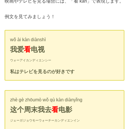
映画やテレビを見る場合には、「看 kàn」で表現します。
例文を見てみましょう！
wǒ ài kàn diànshì
我爱
看
电视
ウォーアイカンディエンシー
私はテレビを見るのが好きです
zhè gè zhōumò wǒ qù kàn diànyǐng
这个周末我去
看
电影
ジェーガジョウモーウォーチーカンディエンイン