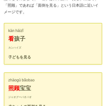
「照顾」であれば「面倒を見る」という日本語に近いイ
メージです。
kàn háizǐ
看
孩子
カンハイズ
子どもを見る
zhàogù bǎobao
照顾
宝宝
ジャオグーバオバオ