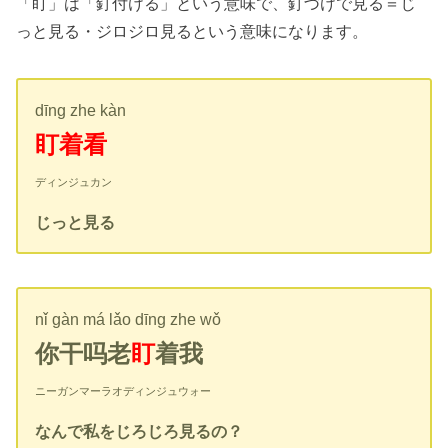
「盯」は「釘付ける」という意味で、釘づけで見る＝じ
っと見る・ジロジロ見るという意味になります。
dīng zhe kàn
盯着看
ディンジュカン
じっと見る
nǐ gàn má lǎo dīng zhe wǒ
你干吗老
盯
着我
ニーガンマーラオディンジュウォー
なんで私をじろじろ見るの？