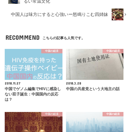
るい常温文化
中国人は味方にすると心強いー怒鳴りこむ四姉妹
RECOMMEND
こちらの記事も人気です。
中国の経済
中国の経済
2018.11.27
2018.3.28
中国でゲノム編集でHIVに感染し
中国の共産党という大地主の話
ない双子誕生：中国国内の反応
は？
中国の経済
中国の経済