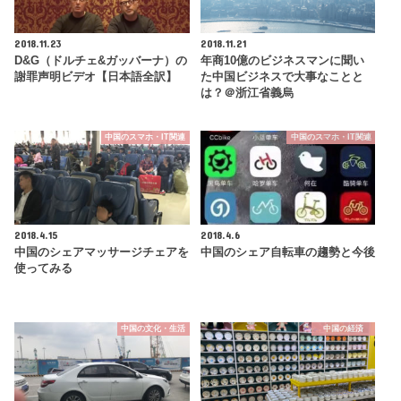
2018.11.23
2018.11.21
D&G（ドルチェ&ガッバーナ）の
年商10億のビジネスマンに聞い
謝罪声明ビデオ【日本語全訳】
た中国ビジネスで大事なことと
は？＠浙江省義烏
中国のスマホ・IT関連
中国のスマホ・IT関連
2018.4.15
2018.4.6
中国のシェアマッサージチェアを
中国のシェア自転車の趨勢と今後
使ってみる
中国の文化・生活
中国の経済