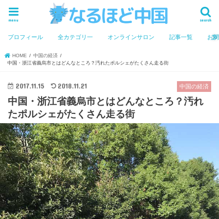
menu
search
プロフィール
全カテゴリ一
オンラインサロン
記事一覧
お
HOME
中国の経済
中国・浙江省義烏市とはどんなところ？汚れたポルシェがたくさん走る街
2017.11.15
2018.11.21
中国の経済
中国・浙江省義烏市とはどんなところ？汚れ
たポルシェがたくさん走る街