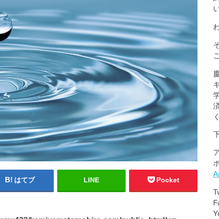
A
はてブ
LINE
Pocket
T
F
Y