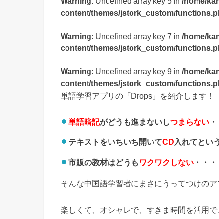
Warning
: Undefined array key 5 in
/home/ka
content/themes/jstork_custom/functions.
Warning
: Undefined array key 7 in
/home/ka
content/themes/jstork_custom/functions.
Warning
: Undefined array key 9 in
/home/ka
content/themes/jstork_custom/functions.
単語学習アプリの「Drops」を紹介します！
単語暗記
がどうも進まないし
つまらない
・
テキストをいちいち開いて
CD
入れてとい
市販の教材はどうも
ワクワクしない
・・・
そんな中国語学習者にまさにうってつけのア
楽しくて、オシャレで、すきま時間を活用で