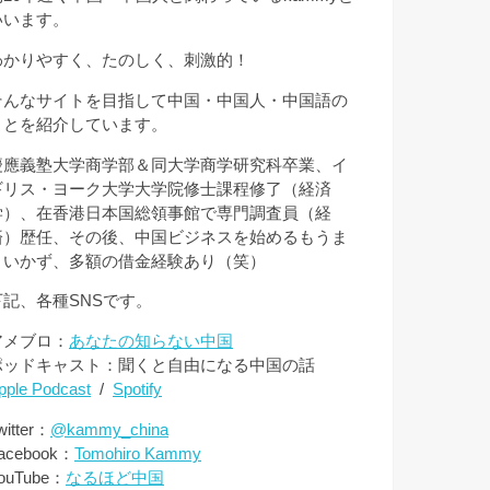
いいます。
わかりやすく、たのしく、刺激的！
そんなサイトを目指して中国・中国人・中国語の
ことを紹介しています。
慶應義塾大学商学部＆同大学商学研究科卒業、イ
ギリス・ヨーク大学大学院修士課程修了（経済
学）、在香港日本国総領事館で専門調査員（経
済）歴任、その後、中国ビジネスを始めるもうま
くいかず、多額の借金経験あり（笑）
下記、各種SNSです。
アメブロ：
あなたの知らない中国
ポッドキャスト：聞くと自由になる中国の話
pple Podcast
/
Spotify
witter：
@kammy_china
acebook：
Tomohiro Kammy
ouTube：
なるほど中国