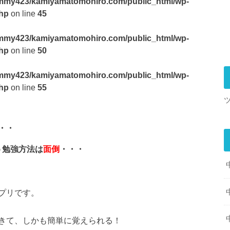
mmy423/kamiyamatomohiro.com/public_html/wp-
php
on line
45
mmy423/kamiyamatomohiro.com/public_html/wp-
php
on line
50
mmy423/kamiyamatomohiro.com/public_html/wp-
php
on line
55
・・
う勉強方法は
面倒
・・・
プリです。
きて、しかも簡単に覚えられる！