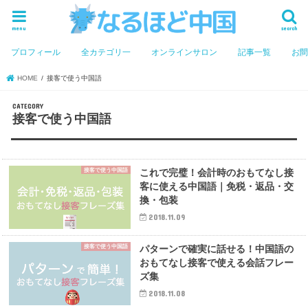
menu
search
プロフィール
全カテゴリ一
オンラインサロン
記事一覧
お
HOME
接客で使う中国語
接客で使う中国語
接客で使う中国語
これで完璧！会計時のおもてなし接
客に使える中国語｜免税・返品・交
換・包装
2018.11.09
接客で使う中国語
パターンで確実に話せる！中国語の
おもてなし接客で使える会話フレー
ズ集
2018.11.08